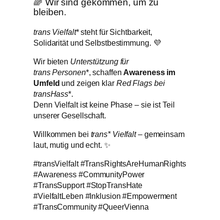
🌈 Wir sind gekommen, um zu
bleiben.
trans Vielfalt
* steht für Sichtbarkeit,
Solidarität und Selbstbestimmung. 💜
Wir bieten
Unterstützung für
trans Personen
*, schaffen
Awareness im
Umfeld
und zeigen klar
Red Flags bei
transHass
*.
Denn Vielfalt ist keine Phase – sie ist Teil
unserer Gesellschaft.
Willkommen bei
trans* Vielfalt
– gemeinsam
laut, mutig und echt. ✨
#transVielfalt #TransRightsAreHumanRights
#Awareness #CommunityPower
#TransSupport #StopTransHate
#VielfaltLeben #Inklusion #Empowerment
#TransCommunity #QueerVienna