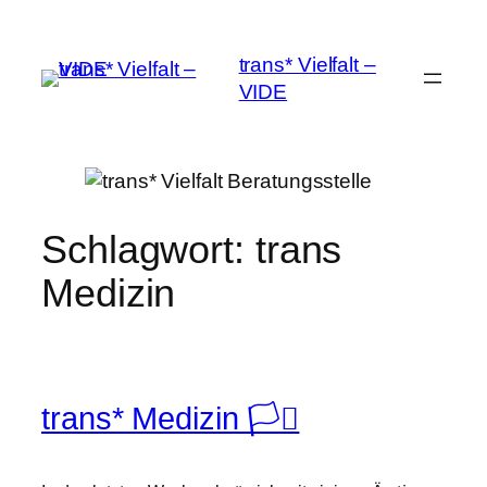
Zum
Inhalt
trans* Vielfalt –
springen
VIDE
Schlagwort:
trans
Medizin
trans* Medizin 🏳️‍⚧️