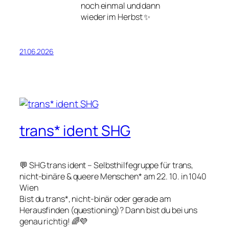
noch einmal und dann
wieder im Herbst ✨
21.06.2026
trans* ident SHG
💬 SHG trans ident – Selbsthilfegruppe für trans,
nicht-binäre & queere Menschen* am 22. 10. in 1040
Wien
Bist du trans*, nicht-binär oder gerade am
Herausfinden (questioning)? Dann bist du bei uns
genau richtig! 🌈💜