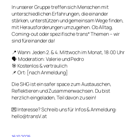
In unserer Gruppe treffen sich Menschen mit
unterschiedlichen Erfahrungen, die einander
stärken, unterstützen und gemeinsam Wege finden,
mit Herausforderungen umzugehen. Ob Alltag,
Coming-out oder spezifische trans* Themen – wir
sind füreinander da!
📍 Wann: Jeden 2. & 4. Mittwoch im Monat, 18:00 Uhr
🗣 Moderation: Valerie und Pedro
🎯 Kostenlos & vertraulich
📌 Ort: [nach Anmeldung]
Die SHG ist ein safer space zum Austauschen,
Reflektieren und Zusammenwachsen. Du bist
herzlich eingeladen, Teil davon zu sein!
💌 Interesse? Schreib uns für Infos & Anmeldung:
hello@transV.at
16.10.2025