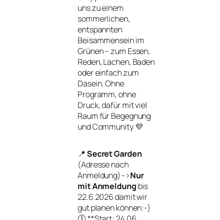
uns zu einem
sommerlichen,
entspannten
Beisammensein im
Grünen – zum Essen,
Reden, Lachen, Baden
oder einfach zum
Dasein. Ohne
Programm, ohne
Druck, dafür mit viel
Raum für Begegnung
und Community 💜
📍
Secret Garden
(Adresse nach
Anmeldung)–>
Nur
mit Anmeldung
bis
22.6.2026 damit wir
gut planen können:-)
🕔 **Start: 24.06.,