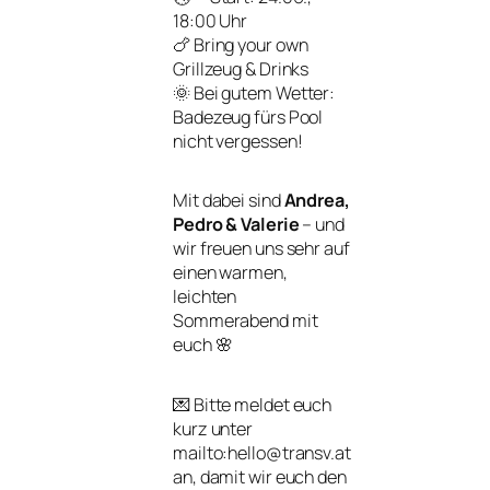
18:00 Uhr
🍗 Bring your own
Grillzeug & Drinks
🌞 Bei gutem Wetter:
Badezeug fürs Pool
nicht vergessen!
Mit dabei sind
Andrea,
Pedro & Valerie
– und
wir freuen uns sehr auf
einen warmen,
leichten
Sommerabend mit
euch 🌸
💌 Bitte meldet euch
kurz unter
mailto:hello@transv.at
an, damit wir euch den