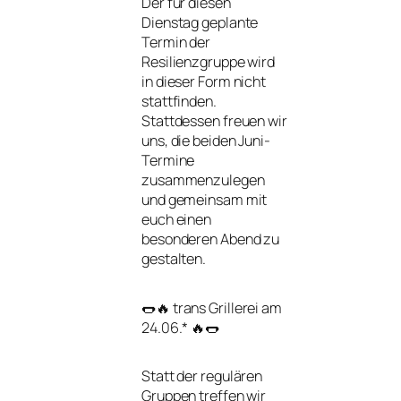
Der für diesen
Dienstag geplante
Termin der
Resilienzgruppe wird
in dieser Form nicht
stattfinden.
Stattdessen freuen wir
uns, die beiden Juni-
Termine
zusammenzulegen
und gemeinsam mit
euch einen
besonderen Abend zu
gestalten.
🌭🔥
trans Grillerei am
24.06.
* 🔥🌭
Statt der regulären
Gruppen treffen wir