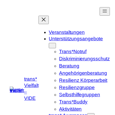
Zum
Inhalt
springen
Veranstaltungen
Unterstützungsangebote
Trans*Notruf
Diskriminierungsschutz
Beratung
Angehörigenberatung
trans*
Resilienz Körperarbeit
Vielfalt
Resilienzgruppe
–
Selbsthilfegruppen
VIDE
Trans*Buddy
Aktivitäten